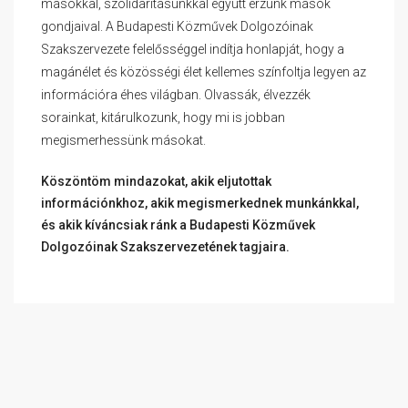
másokkal, szolidaritásunkkal együtt érzünk mások
gondjaival. A Budapesti Közművek Dolgozóinak
Szakszervezete felelősséggel indítja honlapját, hogy a
magánélet és közösségi élet kellemes színfoltja legyen az
információra éhes világban. Olvassák, élvezzék
sorainkat, kitárulkozunk, hogy mi is jobban
megismerhessünk másokat.
Köszöntöm mindazokat, akik eljutottak
információnkhoz, akik megismerkednek munkánkkal,
és akik kíváncsiak ránk a Budapesti Közművek
Dolgozóinak Szakszervezetének tagjaira.