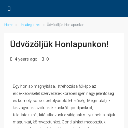
Home
Uncategorized
Üdvözöljük Honlapunkon!
Üdvözöljük Honlapunkon!
4 years ago
0
Egy honlap megnyitása, létrehozása főképp az
érdekképviselet szervezetek körében igen nagy jelentőség
és komoly sorsot befolyásoló lehetőség. Megmutatjuk
kik vagyunk, szólunk életünkről, gondjainkról,
feladatainkról, kitárulkozunk a világnak milyennek is látjuk
magunkat, környezetünket. Gondjainkat megosztjuk